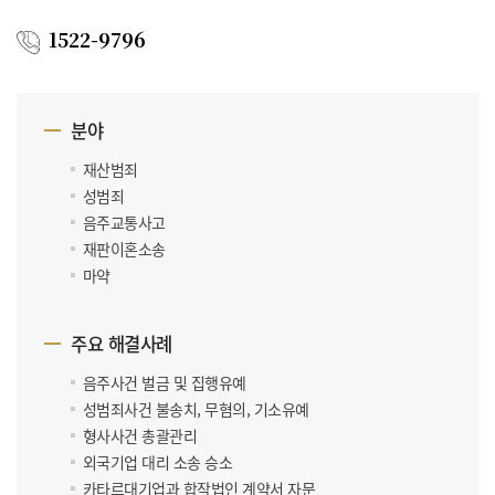
1522-9796
분야
재산범죄
성범죄
음주교통사고
재판이혼소송
마약
주요 해결사례
음주사건 벌금 및 집행유예
성범죄사건 불송치, 무혐의, 기소유예
형사사건 총괄관리
외국기업 대리 소송 승소
카타르대기업과 합작법인 계약서 자문