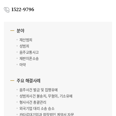
1522-9796
분야
재산범죄
성범죄
음주교통사고
재판이혼소송
마약
주요 해결사례
음주사건 벌금 및 집행유예
성범죄사건 불송치, 무혐의, 기소유예
형사사건 총괄관리
외국기업 대리 소송 승소
카타르대기업과 합작법인 계약서 자문